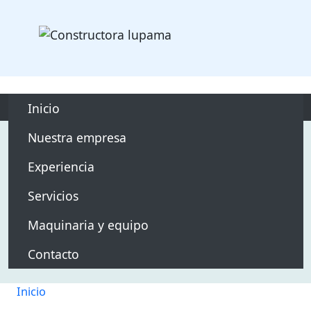
Pasar al contenido principa
main responsivo
Inicio
Nuestra empresa
Experiencia
Servicios
Maquinaria y equipo
Contacto
Inicio